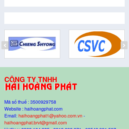
CÔNG TY TNHH
Mã số thuế : 3500929758
Website : haihoangphat.com
Email:
haihoangphat1@yahoo.com.vn
-
haihoangphat.brvt@gmail.com