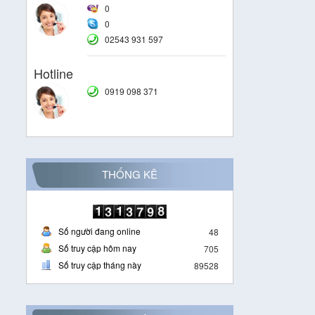
0
0
02543 931 597
Hotline
0919 098 371
THỐNG KÊ
Số người đang online
48
Số truy cập hôm nay
705
Số truy cập tháng này
89528