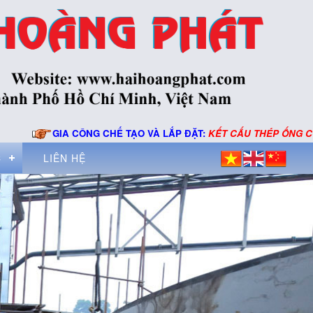
GIA CÔNG CHẾ TẠO VÀ LẮP ĐẶT:
KẾT CẤU THÉP ỐNG CÔNG N
C
LIÊN HỆ