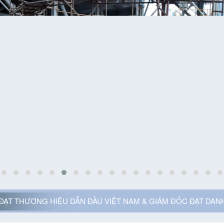
ĐẠT THƯƠNG HIỆU DẪN ĐẦU VIỆT NAM & GIÁM ĐỐC ĐẠT DANH