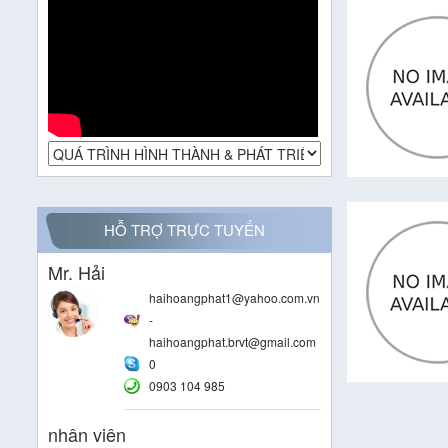
HỖ TRỢ TRỰC TUYẾN
Mr. Hải
haihoangphat1@yahoo.com.vn
-
haihoangphat.brvt@gmail.com
0
0903 104 985
nhân viên