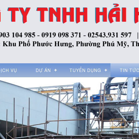
DỊCH VỤ
DỰ ÁN
TUYỂN DỤNG
TIN TỨ