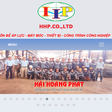
BỂ ÁP LỰC - MÁY MÓC - THIẾT BỊ - CÔNG TRÌNH CÔNG NGHIỆP
MENU