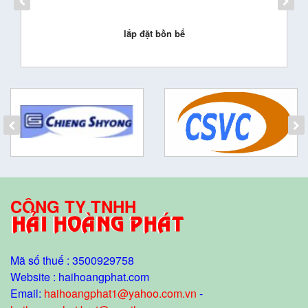
lắp đặt bồn bể
CÔNG TY TNHH
Mã số thuế : 3500929758
Website : haihoangphat.com
Email:
haihoangphat1@yahoo.com.vn
-