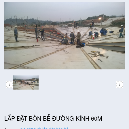
LẮP ĐẶT BỒN BỂ ĐƯỜNG KÍNH 60M
gia công và lắp đặt bồn bể