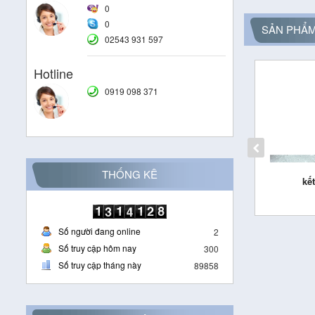
0
0
SẢN PHẨM
02543 931 597
Hotline
0919 098 371
THỐNG KÊ
thép
kết cấu thép
kế
Số người đang online
2
Số truy cập hôm nay
300
Số truy cập tháng này
89858