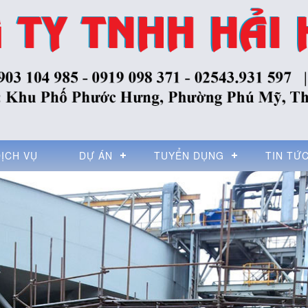
DỊCH VỤ
DỰ ÁN
TUYỂN DỤNG
TIN TỨ