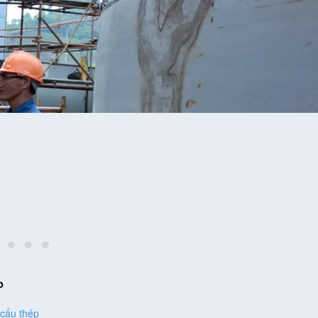
P
 cấu thép