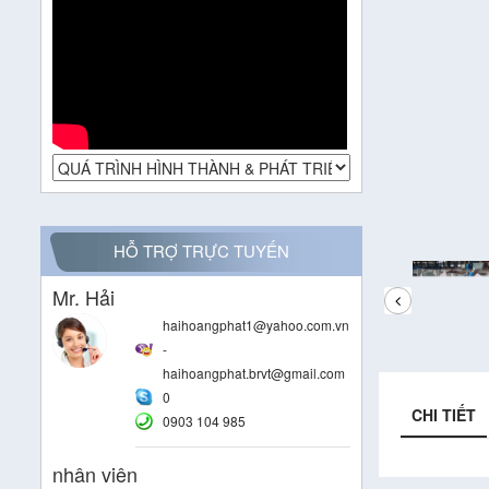
HỖ TRỢ TRỰC TUYẾN
Mr. Hải
haihoangphat1@yahoo.com.vn
-
haihoangphat.brvt@gmail.com
0
CHI TIẾT
0903 104 985
nhân viên