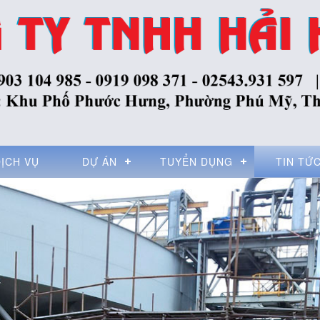
GI
DỊCH VỤ
DỰ ÁN
TUYỂN DỤNG
TIN TỨ