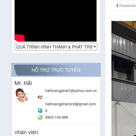
Facebook
HỖ TRỢ TRỰC TUYẾN
Mr. Hải
haihoangphat1@yahoo.com.vn
-
haihoangphat.brvt@gmail.com
0
0903 104 985
nhân viên