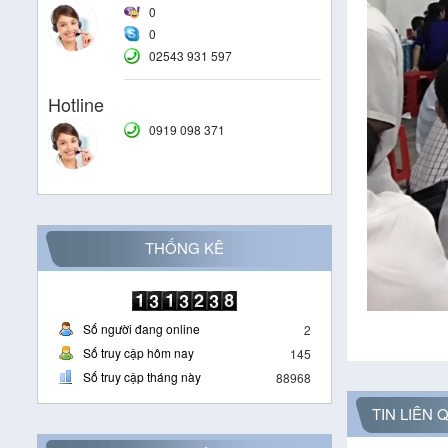
0
0
02543 931 597
Hotline
0919 098 371
THỐNG KÊ
Số người đang online
2
Số truy cập hôm nay
145
Số truy cập tháng này
88968
TIN LIÊN 