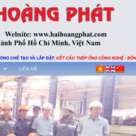
 LẮP ĐẶT:
KẾT CẤU THÉP ỐNG CÔNG NGHỆ - BỒN BỂ ÁP LỰC - MÁY
C
LIÊN HỆ