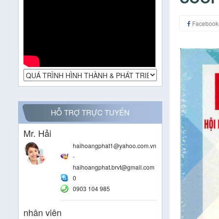
Facebook
HỖ TRỢ TRỰC TUYẾN
Mr. Hải
haihoangphat1@yahoo.com.vn
-
haihoangphat.brvt@gmail.com
0
0903 104 985
nhân viên