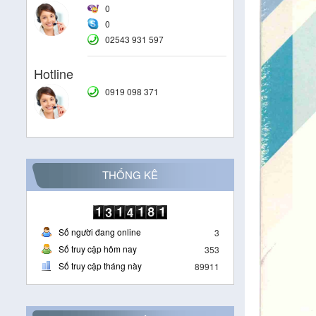
0
0
02543 931 597
Hotline
0919 098 371
THỐNG KÊ
Số người đang online
3
Số truy cập hôm nay
353
Số truy cập tháng này
89911