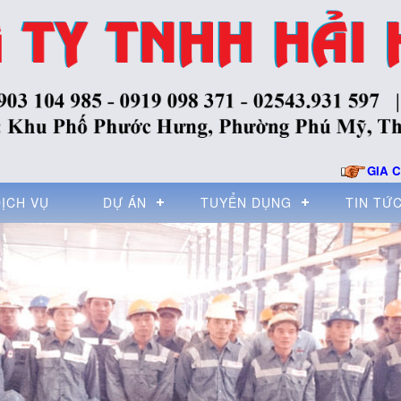
GIA CÔNG CHẾ TẠO VÀ
DỊCH VỤ
DỰ ÁN
TUYỂN DỤNG
TIN TỨ