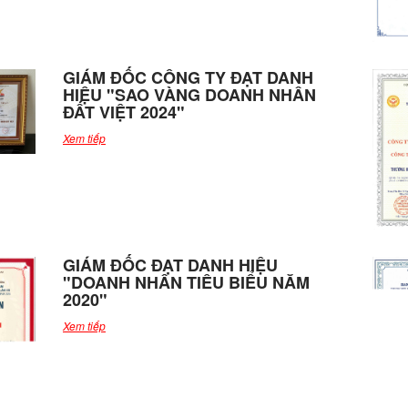
GIÁM ĐỐC CÔNG TY ĐẠT DANH
HIỆU "SAO VÀNG DOANH NHÂN
ĐẤT VIỆT 2024"
Xem tiếp
GIÁM ĐỐC ĐẠT DANH HIỆU
"DOANH NHÂN TIÊU BIỂU NĂM
2020"
Xem tiếp